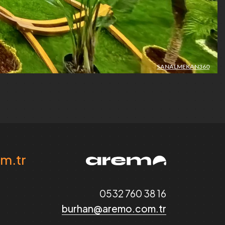
m.tr
0532 760 38 16
burhan@aremo.com.tr